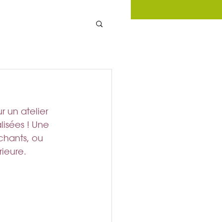
 un atelier 
isées ! Une 
chants, ou 
rieure.